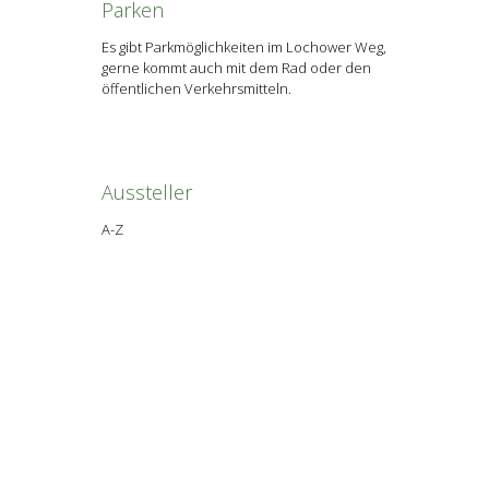
Parken
Es gibt Parkmöglichkeiten im Lochower Weg,
gerne kommt auch mit dem Rad oder den
öffentlichen Verkehrsmitteln.
Aussteller
A-Z
Almgourmet Tiroler Delikatessen GmbH
AntikGut Pöthen
Atelier Gunikate
Boninée
Brennereimanufaktur Kullmann´s
Die Waage - Bäuerliche Sinnlichkeiten
EARA Leder to go
Fachkraft im Fokus
Falkenseife
Falkner Gerhard Teuber